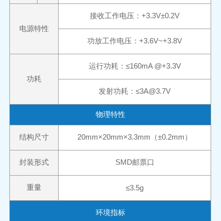
接收工作电压：
+
3.3
V
±
0
.2V
电源特性
功放工作电压：
+
3.6V~+3.8V
运行功耗：≤
16
0mA @+
3.3
V
功耗
发射功耗：≤
3A@
3.7V
物理特性
结构尺寸
20
mm
×
20
mm
×
3.3
mm
（±
0
.2
mm
）
封装形式
SMD
邮票口
重量
≤
3
.5
g
环境指标