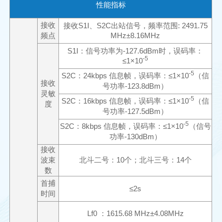
性能指标
接收
接收
S1I
、
S2C
出站信号
，频率范围
:
2491.75
频点
MHz
±
8.16MHz
S1I
：信号功率为
-
127.6dB
m
时
，误码率：
-5
≤
1
×
10
-5
S2C
：
24kbps
信息帧，误码率：≤
1
×
10
（信
接收
号功率
-12
3.8
dBm
）
灵敏
-5
S2C
：
16kbps
信息帧，误码率：≤
1
×
10
（信
度
号功率
-12
7.5
dBm
）
-5
S
2C
：
8kbps
信息帧，误码率：≤
1
×
10
（信号
功率
-1
30
dBm
）
接收
波束
北斗二号：
1
0
个；北斗三号：
1
4
个
数
首捕
≤
2s
时间
Lf0
：
1615.68 MHz±4.08MH
z