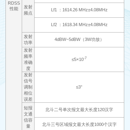
RDSS
发射
性能
Lf1
：
1614.26 MHz±4.08MH
z
频点
Lf2
：
1618.34 MHz±4.08MH
z
发射
4
dBW~
5
dBW
（
3
W
功放）
功率
发射
频率
-7
≤
5
×
10
准确
度
发射
信号
调制
≤
3
°
相位
误差
短报
北斗二号单次报文最大长度
1
20
汉字
文通
信容
北斗三号区域报文最大长度
1
000
个汉字
量